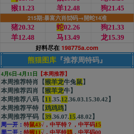
猴11.23
羊12.48
狗21.45
215期:暴富六肖⑿码→開蛇14准
猪20.32
蛇
02.26
狗21.33
羊12.48
马13.49
龙15.39
好料尽在
198775a.com
熊猫图库
『推荐周特码』
4月6日-4月11日
【本周推荐】
本周推荐特肖【
猴羊龙
牛兔
鼠
】
本周推荐四肖【
猴
羊
龙
牛】
本周推荐八码【
11
.35.
12
.36.03.15.30.42】
本周推荐平特【
鸡鸡鸡
】
本周推荐平码【
39
.36.07.
15
.48.02】
周一开：
特
鼠43
√
，中平特？，
中平码
15
周二开：
特
猴11
√
，中平特
鸡
，
中平码00