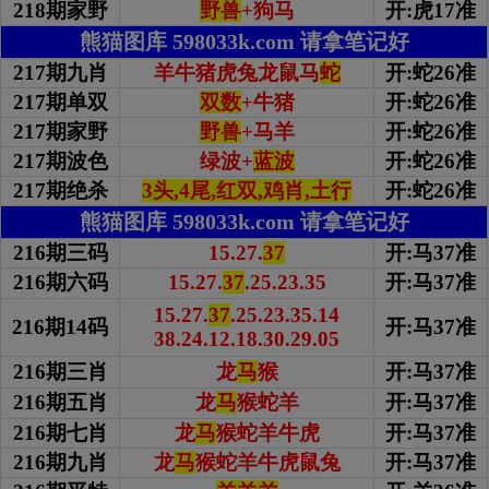
218期家野
野兽
+狗马
开:虎17准
熊猫图库 598033k.com 请拿笔记好
217期九肖
羊牛猪虎兔龙鼠马
蛇
开:蛇26准
217期单双
双数
+牛猪
开:蛇26准
217期家野
野兽
+马羊
开:蛇26准
217期波色
绿波+
蓝波
开:蛇26准
217期绝杀
3头,4尾,红双,鸡肖,土行
开:蛇26准
熊猫图库 598033k.com 请拿笔记好
216期三码
15.27.
37
开:马37准
216期六码
15.27.
37
.25.23.35
开:马37准
15.27.
37
.25.23.35.14
216期14码
开:马37准
38.24.12.18.30.29.05
216期三肖
龙
马
猴
开:马37准
216期五肖
龙
马
猴蛇羊
开:马37准
216期七肖
龙
马
猴蛇羊牛虎
开:马37准
216期九肖
龙
马
猴蛇羊牛虎鼠兔
开:马37准