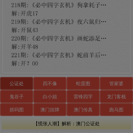
公证处
四不像
蛇蛋图
管家婆
鬼谷子
白小姐
雷锋四字
龙门客栈
抓码图
澳门挂牌
澳门传真
跑马图
【慌张人潮】解析：澳门公证处