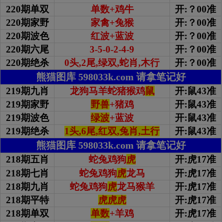
220期单双
单数+鸡牛
开:？00准
220期家野
家禽+兔猴
开:？00准
220期波色
红波+蓝波
开:？00准
220期
六尾
3-5-0-2-4-9
开:？00准
220期绝杀
0头,2尾,绿双,蛇肖,木行
开:？00准
熊猫图库 598033k.com 请拿笔记好
219期九肖
龙狗马羊蛇猪猴鸡
鼠
开:鼠43准
219期家野
野兽
+猪鸡
开:鼠43准
219期波色
绿波
+蓝波
开:鼠43准
219期绝杀
1头,6尾,红双,兔肖,土行
开:鼠43准
熊猫图库 598033k.com 请拿笔记好
218期五肖
蛇兔鸡狗
虎
开:虎17准
218期七肖
蛇兔鸡狗
虎
龙马
开:虎17准
218期九肖
蛇兔鸡狗
虎
龙马猴羊
开:虎17准
218期平特
虎虎虎
开:虎17准
218期单双
单数
+羊鸡
开:虎17准