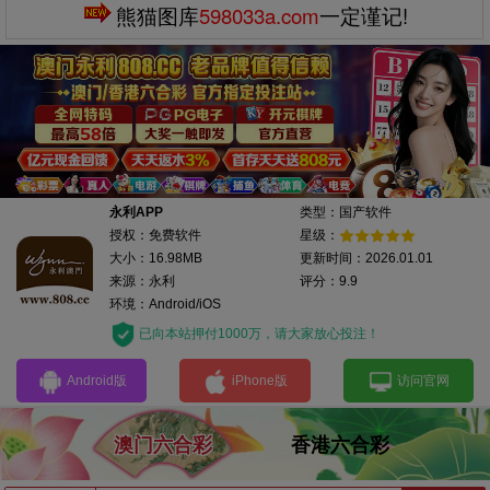
熊猫图库
598033a.com
一定谨记!
永利APP
类型：国产软件
授权：免费软件
星级：
大小：16.98MB
更新时间：2026.01.01
来源：永利
评分：9.9
环境：Android/iOS
已向本站押付1000万，请大家放心投注！
Android版
iPhone版
访问官网
澳门六合彩
香港六合彩