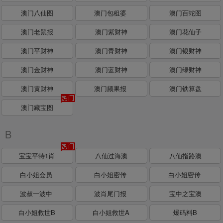
澳门八仙图
澳门包租婆
澳门百蛇图
澳门老鼠报
澳门紫财神
澳门花仙子
澳门平财神
澳门青财神
澳门银财神
澳门金财神
澳门蓝财神
澳门绿财神
澳门黄财神
澳门频果报
澳门铁算盘
澳门藏宝图
B
宝宝平特1肖
八仙过海澳
八仙指路澳
白小姐会员
白小姐密传
白小姐密传
波叔一波中
波肖尾门报
宝中之宝澳
白小姐救世B
白小姐救世A
爆码料B