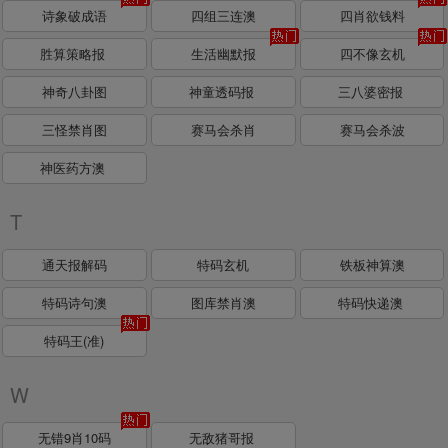
诗象破成语
四组三连澳
四肖欲钱料
胜算策略报
生活幽默报
四不像玄机
神奇八卦图
神童透码报
三八婆密报
三怪禁肖图
赛马会杀肖
赛马会杀波
神医药方澳
T
通天报解码
特码玄机
铁板神算澳
特码诗句澳
图库禁肖澳
特码快递澳
特码王(准)
W
无错9肖10码
无敌猪哥报