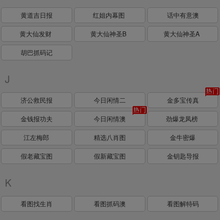
黄道吉日报
红姐内幕图
话中有意澳
黄大仙发财
黄大仙神圣B
黄大仙神圣A
胡巴抓码记
J
济公救民报
今日闲情二
金多宝传真
金钱报功夫
今日闲情澳
劲爆龙凤榜
江左梅郎
精选八肖图
金牛密爆
假老藏宝图
假新藏宝图
金钥匙导报
K
看图找生肖
看图抓码澳
看图解特码