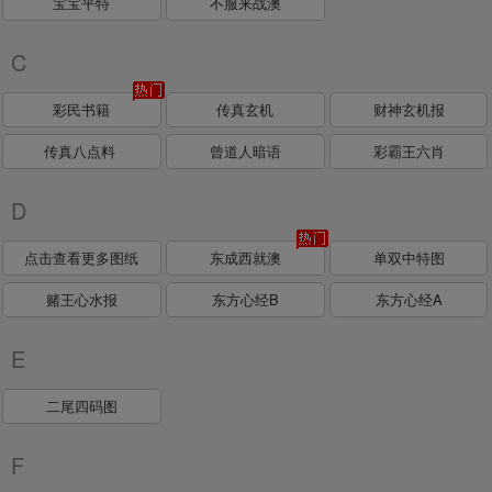
宝宝平特
不服来战澳
C
彩民书籍
传真玄机
财神玄机报
传真八点料
曾道人暗语
彩霸王六肖
D
点击查看更多图纸
东成西就澳
单双中特图
赌王心水报
东方心经B
东方心经A
E
二尾四码图
F