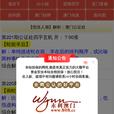
鬼谷子
白小姐
雷锋四字
龙门客栈
抓码图
澳门挂牌
澳门传真
跑马图
【慌张人潮】解析：澳门公证处
第221期公证处四字玄机 开：？00准
【蛇前羊后】
解：‌‌单纯描述蛇在前、羊在后的排列顺序，或比喻
两种事物先后出现。‌‌解牛猴狗猪鼠虎
通知公告
×
5秒
综合解肖：
牛猴狗猪鼠虎
本站担保的网投,都是有真正实力的大额平台
资金安全本站全程担保！放心投注！
熊猫图库
598033b.com
一定谨记!
在入款、提现中有问题请联系24小时在线客服。
第220期公证处四字玄机 开：羊48准
全
网
公
认
的
好
平
台
【画蛇添足】
解：‌‌比喻做了多余的事，非但无益反而不合适，也
指虚构事实、无中生有。‌‌解猪猴龙鸡兔羊
综合解肖：
猪猴龙鸡兔
羊