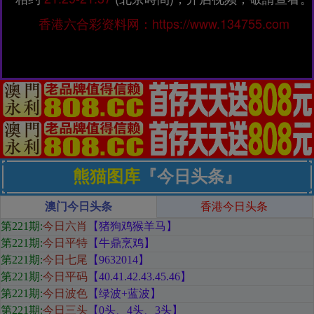
香港六合彩资料网：https://www.134755.com
熊猫图库
『今日头条』
澳门今日头条
香港今日头条
第221期
:
今日六肖
【猪狗鸡猴羊马
】
第221期:
今日平特
【
牛鼎烹鸡
】
第221期:
今日七尾
【9632014
】
第221期:
今日平码
【
40.41.42.43.45.46
】
第221期:
今日波色
【绿
波+蓝波
】
第221期:
今日三头
【
0头、4头、3头
】