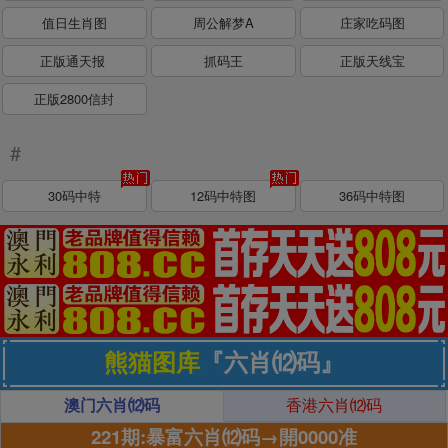
值日生肖图
周公解梦A
庄家吃码图
正版通天报
抓码王
正版天线宝
正版2800信封
#
30码中特
12码中特图
36码中特图
熊猫图库
『六肖⑿码』
澳门六肖⑿码
香港六肖⑿码
221期:暴富六肖⑿码→開0000准