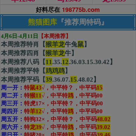
好料尽在
198775b.com
熊猫图库
『推荐周特码』
4月6日-4月11日
【本周推荐】
本周推荐特肖【
猴羊龙
牛兔
鼠
】
本周推荐四肖【
猴
羊
龙
牛】
本周推荐八码【
11
.35.
12
.36.03.15.30.42】
本周推荐平特【
鸡鸡鸡
】
本周推荐平码【
39
.36.07.
15
.48.02】
周一开：
特
鼠43
√
，中平特？，
中平码
15
周二开：
特
猴11
√
，中平特
鸡
，
中平码00
周三开：
特虎17×，中平特？，
中平码00
周四开：
特
羊12
√
，中平特
鸡
，
中平码00
周五开：
特狗32×，中平特？，
中平码
48.02
周六开：
特
龙39
√
，中平特
鸡
，
中平码
39.02
周日开：
特猪20×，中平特
鸡
，中平码
39.46