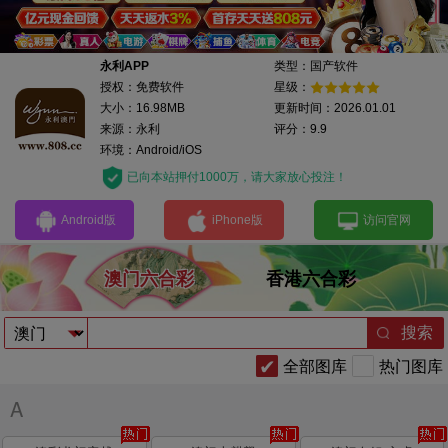
永利APP
类型：国产软件
授权：免费软件
星级：
大小：16.98MB
更新时间：2026.01.01
来源：永利
评分：9.9
环境：Android/iOS
已向本站押付1000万，请大家放心投注！
Android版
iPhone版
访问官网
澳门六合彩
香港六合彩
搜索
全部图库
热门图库
A