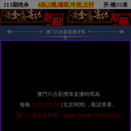
213期绝杀
4头,2尾,绿双,牛肖,土行
开:猴35准
澳门六合彩直播开奖
澳門六合彩攪珠直播時間為
每晚
21:30-21:36
(北京時間)，敬請查看。
澳门六合彩资料网：https://www.137884.com