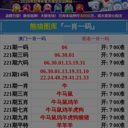
熊猫图库
『一肖一码』
澳门一肖一码
香港一肖一码
221期一码
06
开:？00准
221期三码
06.30.01
开:？00准
221期六码
06.30.01.13.19.31
开:？00准
06.30.01.13.19.31.10
221期14码
开:？00准
22.24.48.29.41.21.33
221期一肖
牛
开:？00准
221期三肖
牛马鼠
开:？00准
221期五肖
牛马鼠鸡羊
开:？00准
221期七肖
牛马鼠鸡羊虎狗
开:？00准
221期九肖
牛马鼠鸡羊虎狗猴猪
开:？00准
221期平特
羊羊羊
开:？00准