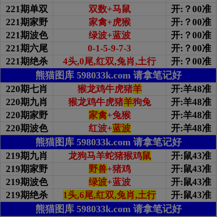
221期单双
双数+马鼠
开:？00准
221期家野
家禽+虎猴
开:？00准
221期波色
绿波+蓝波
开:？00准
221期
六尾
0-1-5-9-7-3
开:？00准
221期绝杀
4头,0尾,红双,兔肖,土行
开:？00准
熊猫图库 598033k.com 请拿笔记好
220期七肖
猴龙鸡牛虎猪
羊
开:羊48准
220期九肖
猴龙鸡牛虎猪
羊
狗兔
开:羊48准
220期家野
家禽
+兔猴
开:羊48准
220期波色
红波+
蓝波
开:羊48准
熊猫图库 598033k.com 请拿笔记好
219期九肖
龙狗马羊蛇猪猴鸡
鼠
开:鼠43准
219期家野
野兽
+猪鸡
开:鼠43准
219期波色
绿波
+蓝波
开:鼠43准
219期绝杀
1头,6尾,红双,兔肖,土行
开:鼠43准
熊猫图库 598033k.com 请拿笔记好