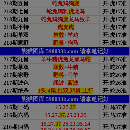
218期五肖
蛇兔鸡狗
虎
开:虎17准
218期七肖
蛇兔鸡狗
虎
龙马
开:虎17准
218期九肖
蛇兔鸡狗
虎
龙马猴羊
开:虎17准
218期平特
虎虎虎
开:虎17准
218期单双
单数
+羊鸡
开:虎17准
218期家野
野兽
+狗马
开:虎17准
熊猫图库 598033k.com 请拿笔记好
217期九肖
羊牛猪虎兔龙鼠马
蛇
开:蛇26准
217期单双
双数
+牛猪
开:蛇26准
217期家野
野兽
+马羊
开:蛇26准
217期波色
绿波+
蓝波
开:蛇26准
217期绝杀
3头,4尾,红双,鸡肖,土行
开:蛇26准
熊猫图库 598033k.com 请拿笔记好
216期三码
15.27.
37
开:马37准
216期六码
15.27.
37
.25.23.35
开:马37准
15.27.
37
.25.23.35.14
216期14码
开:马37准