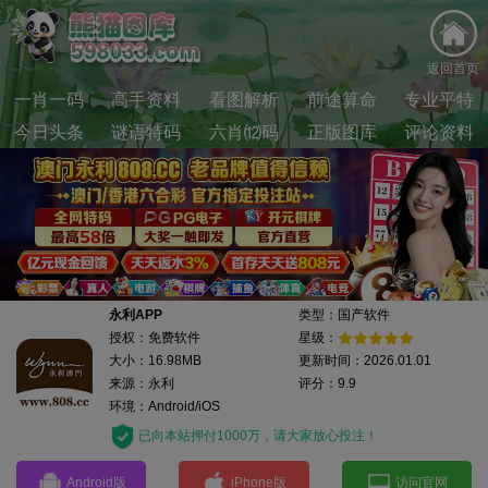
返回首页
一肖一码
高手资料
看图解析
前途算命
专业平特
今日头条
谜语特码
六肖⑿码
正版图库
评论资料
永利APP
类型：国产软件
授权：免费软件
星级：
大小：16.98MB
更新时间：2026.01.01
来源：永利
评分：9.9
环境：Android/iOS
已向本站押付1000万，请大家放心投注！
Android版
iPhone版
访问官网