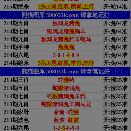
215期绝杀
2头,2尾,红双,鸡肖,土行
开:蛇14准
熊猫图库 598033k.com 请拿笔记好
214期五肖
猴鸡龙猪
兔
开:兔04准
214期七肖
猴鸡龙猪
兔
狗羊
开:兔04准
214期九肖
猴鸡龙猪
兔
狗羊蛇马
开:兔04准
214期平特
兔兔兔
开:兔04准
214期
六尾
3-0-1-
4
-8-9
开:兔04准
214期绝杀
3头,6尾,红双,羊肖,木行
开:兔04准
熊猫图库 598033k.com 请拿笔记好
213期三肖
蛇
猴
猪
开:猴35准
213期五肖
蛇
猴
猪鸡兔
开:猴35准
213期七肖
蛇
猴
猪鸡兔羊狗
开:猴35准
213期九肖
蛇
猴
猪鸡兔羊狗马龙
开:猴35准
213期家野
家禽+蛇
猴
开:猴35准
213期波色
蓝波+
红波
开:猴35准
213期
六尾
1-2-
5
-8-9-0
开:猴35准