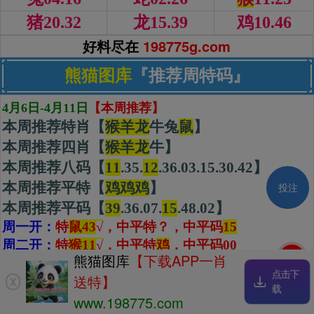
猪20.32
龙15.39
鸡10.46
好料尽在
198775g.com
熊猫图库
『推荐周特码』
4月6日-4月11日
【本周推荐】
本周推荐特肖【
猴羊龙
牛兔
鼠
】
本周推荐四肖【
猴
羊
龙
牛】
本周推荐八码【
11
.35.
12
.36.03.15.30.42】
本周推荐平特【
鸡鸡鸡
】
投注
本周推荐平码【
39
.36.07.
15
.48.02】
周一开：
特
鼠43
√
，中平特？，
中平码
15
周二开：
特
猴11
√
，中平特
鸡
，
中平码00
刷新
熊猫图库
【下载APP一肖
周三开：
特虎17×，中平特？，
中平码00
点击下
送特】
周四开：
特
羊12
√
，中平特
鸡
，
中平码00
X
载
周五开：
特狗32×，中平特？，
中平码
48.02
www.198775.com