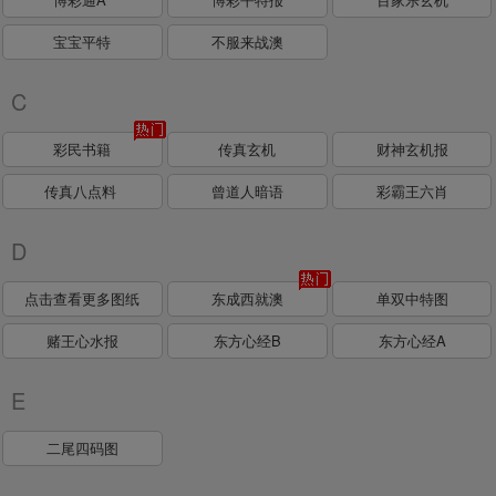
宝宝平特
不服来战澳
C
彩民书籍
传真玄机
财神玄机报
传真八点料
曾道人暗语
彩霸王六肖
D
点击查看更多图纸
东成西就澳
单双中特图
赌王心水报
东方心经B
东方心经A
E
二尾四码图