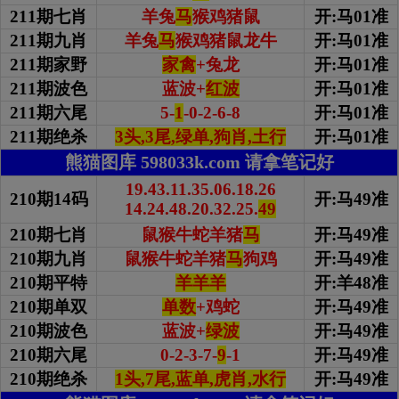
211期七肖
羊兔
马
猴鸡猪鼠
开:马01准
211期九肖
羊兔
马
猴鸡猪鼠龙牛
开:马01准
211期家野
家禽
+兔龙
开:马01准
211期波色
蓝波+
红波
开:马01准
211期
六尾
5-
1
-0-2-6-8
开:马01准
211期绝杀
3头,3尾,绿单,狗肖,土行
开:马01准
熊猫图库 598033k.com 请拿笔记好
19.43.11.35.06.18.26
210期14码
开:马49准
14.24.48.20.32.25.
49
210期七肖
鼠猴牛蛇羊猪
马
开:马49准
210期九肖
鼠猴牛蛇羊猪
马
狗鸡
开:马49准
210期平特
羊羊羊
开:羊48准
210期单双
单数
+鸡蛇
开:马49准
210期波色
蓝波+
绿波
开:马49准
210期
六尾
0-2-3-7-
9
-1
开:马49准
210期绝杀
1头,7尾,蓝单,虎肖,水行
开:马49准