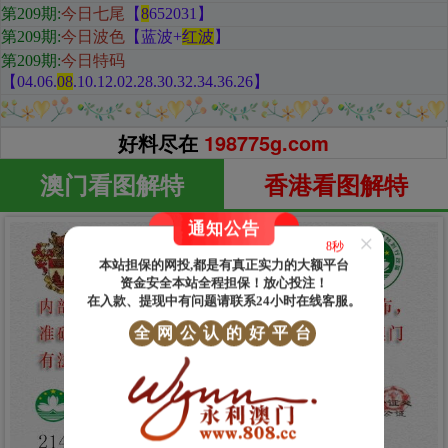
第209期:
今日七尾
【
8
652031
】
第209期:
今日波色
【蓝
波+
红波
】
第209期:
今日特码
【04.06.
08
.10.12.02.28.30.32.34.36.26
】
好料尽在
198775g.com
澳门看图解特
香港看图解特
通知公告
×
6秒
本站担保的网投,都是有真正实力的大额平台
资金安全本站全程担保！放心投注！
在入款、提现中有问题请联系24小时在线客服。
全
网
公
认
的
好
平
台