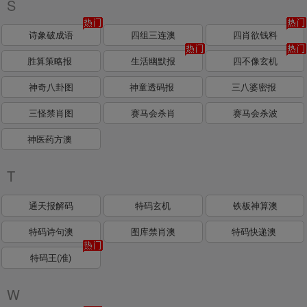
S
诗象破成语
四组三连澳
四肖欲钱料
胜算策略报
生活幽默报
四不像玄机
神奇八卦图
神童透码报
三八婆密报
三怪禁肖图
赛马会杀肖
赛马会杀波
神医药方澳
T
通天报解码
特码玄机
铁板神算澳
特码诗句澳
图库禁肖澳
特码快递澳
特码王(准)
W