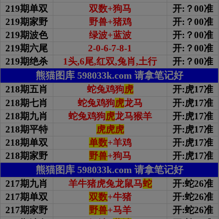
219期单双
双数+狗马
开:？00准
219期家野
野兽+猪鸡
开:？00准
219期波色
绿波+蓝波
开:？00准
219期
六尾
2-0-6-7-8-1
开:？00准
219期绝杀
1头,6尾,红双,兔肖,土行
开:？00准
熊猫图库 598033k.com 请拿笔记好
218期五肖
蛇兔鸡狗
虎
开:虎17准
218期七肖
蛇兔鸡狗
虎
龙马
开:虎17准
218期九肖
蛇兔鸡狗
虎
龙马猴羊
开:虎17准
218期平特
虎虎虎
开:虎17准
218期单双
单数
+羊鸡
开:虎17准
218期家野
野兽
+狗马
开:虎17准
熊猫图库 598033k.com 请拿笔记好
217期九肖
羊牛猪虎兔龙鼠马
蛇
开:蛇26准
217期单双
双数
+牛猪
开:蛇26准
217期家野
野兽
+马羊
开:蛇26准