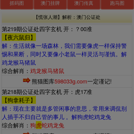
抓码图
澳门挂牌
澳门传真
跑马图
【慌张人潮】解析：澳门公证处
第219期公证处四字玄机 开：？00准
【夜六鼠归】
解：‌‌生活就像一场森林，我们需要像虎一样保持警
惕和果断，同时又要像小老鼠一样灵活与谨慎。‌‌解
鸡龙猴马猪鼠
综合解肖：
鸡龙猴马猪鼠
熊猫图库
598033g.com
一定谨记!
第218期公证处四字玄机 开：虎17准
【狗拿耗子】
解：‌‌现在主要就是‌多管闲事‌的意思，常用来调侃别
人插手不归自己管的事儿 。‌‌解狗虎蛇鸡龙兔
综合解肖：
狗
虎
蛇鸡龙兔