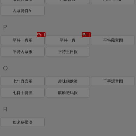
内幕特肖A
P
平特一肖图
平特一肖
平特藏宝图
平特内幕报
平特王日报
Q
七句真言图
趣味幽默澳
千手观音图
七肖中特澳
麒麟透码报
R
如来秘报澳