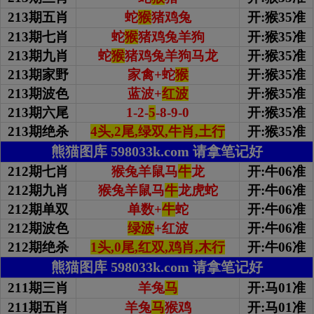
213期五肖
蛇
猴
猪鸡兔
开:猴35准
213期七肖
蛇
猴
猪鸡兔羊狗
开:猴35准
213期九肖
蛇
猴
猪鸡兔羊狗马龙
开:猴35准
213期家野
家禽+蛇
猴
开:猴35准
213期波色
蓝波+
红波
开:猴35准
213期
六尾
1-2-
5
-8-9-0
开:猴35准
213期绝杀
4头,2尾,绿双,牛肖,土行
开:猴35准
熊猫图库 598033k.com 请拿笔记好
212期七肖
猴兔羊鼠马
牛
龙
开:牛06准
212期九肖
猴兔羊鼠马
牛
龙虎蛇
开:牛06准
212期单双
单数+
牛
蛇
开:牛06准
212期波色
绿波
+红波
开:牛06准
212期绝杀
1头,0尾,红双,鸡肖,木行
开:牛06准
熊猫图库 598033k.com 请拿笔记好
211期三肖
羊兔
马
开:马01准
211期五肖
羊兔
马
猴鸡
开:马01准