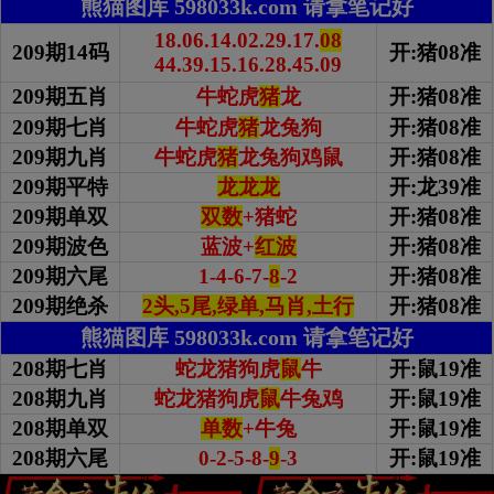
熊猫图库 598033k.com 请拿笔记好
18.06.14.02.29.17.
08
209期14码
开:猪08准
44.39.15.16.28.45.09
209期五肖
牛蛇虎
猪
龙
开:猪08准
209期七肖
牛蛇虎
猪
龙兔狗
开:猪08准
209期九肖
牛蛇虎
猪
龙兔狗鸡鼠
开:猪08准
209期平特
龙龙龙
开:龙39准
209期单双
双数
+猪蛇
开:猪08准
209期波色
蓝波+
红波
开:猪08准
209期
六尾
1-4-6-7-
8
-2
开:猪08准
209期绝杀
2头,5尾,绿单,马肖,土行
开:猪08准
熊猫图库 598033k.com 请拿笔记好
208期七肖
蛇龙猪狗虎
鼠
牛
开:鼠19准
208期九肖
蛇龙猪狗虎
鼠
牛兔鸡
开:鼠19准
208期单双
单数
+牛兔
开:鼠19准
208期
六尾
0-2-5-8-
9
-3
开:鼠19准